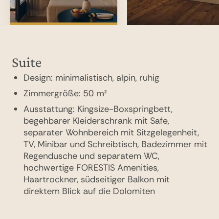
Suite
Villa
Design: minimalistisch, alpin, ruhig
Design: alpin, Architektur im Jugendstil
Zimmergröße: 50 m²
Zimmergröße: 1.200 m²
Ausstattung: Kingsize-Boxspringbett,
Ausstattung: Exklusive historische Villa auf
begehbarer Kleiderschrank mit Safe,
1.800 m Höhe, über mehrere Etagen, privater
separater Wohnbereich mit Sitzgelegenheit,
Naturgarten mit 1.000 m² Fläche, Blick auf
TV, Minibar und Schreibtisch, Badezimmer mit
die Dolomiten, Wohnbereiche mit Kamin,
Regendusche und separatem WC,
mehrere Schlafzimmer mit en suite Bädern,
hochwertige FORESTIS Amenities,
Master Bedroom mit Ankleide und Bad,
Haartrockner, südseitiger Balkon mit
offenes Dachgeschoss mit Lounge und
direktem Blick auf die Dolomiten
Heimkino, voll ausgestattete Designerküche,
tägliche Lieferung frischer regionaler
Produkte, privater Koch, Concierge- und