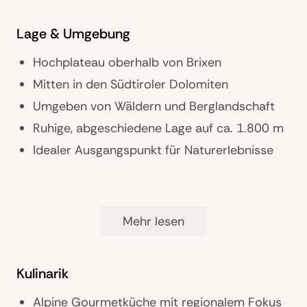
Lage & Umgebung
Hochplateau oberhalb von Brixen
Mitten in den Südtiroler Dolomiten
Umgeben von Wäldern und Berglandschaft
Ruhige, abgeschiedene Lage auf ca. 1.800 m
Idealer Ausgangspunkt für Naturerlebnisse
Ausstattung
Mehr lesen
Adults-Only Designhotel
Großzügige Suiten mit Panoramafenstern
Kulinarik
Infinity-Pool mit Bergblick
Holz- und Natursteinarchitektur
Alpine Gourmetküche mit regionalem Fokus