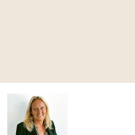
Butler-Service, privater Spa mit Indoor-
Outdoor-Pool, Sauna, Dampfbad und
Ruheraum mit Feuerstelle, Massageraum mit
Badewanne und Regendusche, Yoga-,
Meditation- und Bewegungsangebote,
Technogym-Fitnessbereich, Outdoor-Küche
und Grillstation im Garten, Kräutergarten und
Quellwasserbrunnen, direkter Zugang zur
Skipiste im Winter, ganzjährig absolute Ruhe
und Naturverbundenheit