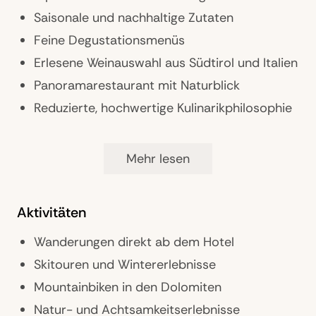
Bibliothek und Ruhezonen
Saisonale und nachhaltige Zutaten
Concierge- und persönlicher Service
Feine Degustationsmenüs
Erlesene Weinauswahl aus Südtirol und Italien
Panoramarestaurant mit Naturblick
Reduzierte, hochwertige Kulinarikphilosophie
Mehr lesen
Wellness & Fitness
Ganzheitliches Spa-Konzept
Aktivitäten
Saunen mit Bergpanorama
Indoor- und Outdoor-Pools
Wanderungen direkt ab dem Hotel
Yoga- und Achtsamkeitsprogramme
Skitouren und Wintererlebnisse
Massagen und Naturrituale
Mountainbiken in den Dolomiten
Ruhezonen mit Blick in die Dolomiten
Natur- und Achtsamkeitserlebnisse