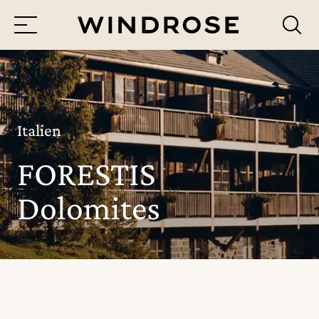
Menü
Reiseziele
Reisethemen
Italien
FORESTIS
Jetzt Anfrage senden
Dolomites