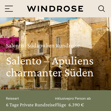
Menü
Reiseziele
Reisethemen
Salento -Südapulien Rundreise
Salento – Apuliens
Jetzt Anfrage senden
charmanter Süden
Reiseart
inklusive
pro Person ab
6 Tage Private Rundreise
Flüge
6.390 €