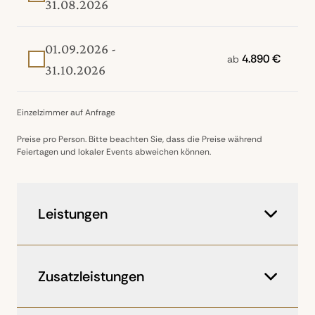
31.08.2026
01.09.2026 -
4.890 €
ab
31.10.2026
Einzelzimmer auf Anfrage
Preise pro Person. Bitte beachten Sie, dass die Preise während
Feiertagen und lokaler Events abweichen können.
Leistungen
Flüge in der Economy Class mit
Lufthansa
Zusatzleistungen
8 Tage Mietwagen (z.B. Nissan
Qashqai o.ä.) Automatik, unbegrenzte