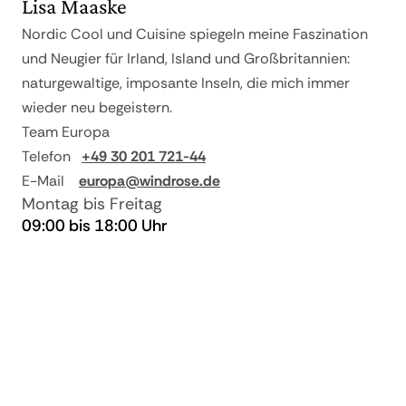
Lisa Maaske
60% vom
ab 17 und bis 11
Reisepreis
Nordic Cool und Cuisine spiegeln meine Faszination
und Neugier für Irland, Island und Großbritannien:
80% vom
ab 10 und bis 4
naturgewaltige, imposante Inseln, die mich immer
Reisepreis
wieder neu begeistern.
ab 3 und bei
90% vom
Team Europa
Nichtantritt
Reisepreis
Telefon
+49 30 201 721-44
E-Mail
europa@windrose.de
Montag bis Freitag
09:00 bis 18:00 Uhr