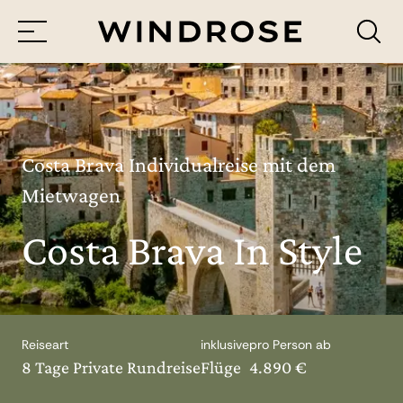
Menü
Reiseziele
Reisethemen
Costa Brava Individualreise mit dem
Mietwagen
Jetzt Anfrage senden
Costa Brava In Style
Reiseart
inklusive
pro Person ab
8 Tage Private Rundreise
Flüge
4.890 €