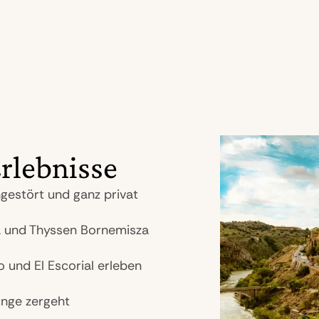
rlebnisse
estört und ganz privat
ia und Thyssen Bornemisza
 und El Escorial erleben
Zunge zergeht