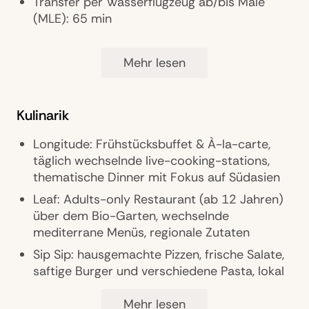
Transfer per Wasserflugzeug ab/bis Malé
(MLE): 65 min
Mehr lesen
Ausstattung
Barfußinsel
Kulinarik
94 Villen aus nachhaltigen Materialien gebaut
(Beach & Overwater)
Longitude: Frühstücksbuffet & À-la-carte,
Weinkeller, Eis- und Schokoladenstudio mit
täglich wechselnde live-cooking-stations,
über 48 Eissorten und Sorbets
thematische Dinner mit Fokus auf Südasien
Six Senses Spa
Leaf: Adults-only Restaurant (ab 12 Jahren)
über dem Bio-Garten, wechselnde
Wassersport- und Tauchzentrum (PADI),
mediterrane Menüs, regionale Zutaten
Surfschule
Sip Sip: hausgemachte Pizzen, frische Salate,
The Sea Hub of Environmental Learning in
saftige Burger und verschiedene Pasta, lokal
Laamu (SHELL) für Weiterbildung im Bereich
inspirierte Desserts, Mocktails und Cocktails
Meeresschutz, Schildkröten- und
Mehr lesen
Korallenforschung