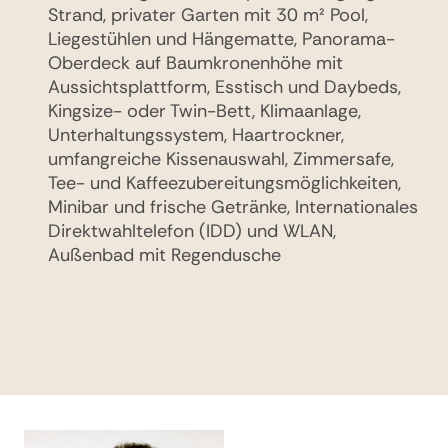
Strand, privater Garten mit 30 m² Pool,
weitesten von der Hauptinsel entfernt mit
Liegestühlen und Hängematte, Panorama-
ungestörtem Meerblick, versenkte, gläserne
Oberdeck auf Baumkronenhöhe mit
Badewanne mit Meerblick, rivater 30 m² Pool,
Aussichtsplattform, Esstisch und Daybeds,
Außenbereich mit Relax-Deck,
Kingsize- oder Twin-Bett, Klimaanlage,
Sitzgelegenheiten und Liegestühlen,
Unterhaltungssystem, Haartrockner,
versenkter gläserner Esstisch mit Meerblick,
umfangreiche Kissenauswahl, Zimmersafe,
Panorama-Oberdeck und Aussichtsplattform
Tee- und Kaffeezubereitungsmöglichkeiten,
mit Daybeds, Kingsize- oder Twin-Bett,
Minibar und frische Getränke, Internationales
Klimaanlage, Unterhaltungssystem,
Direktwahltelefon (IDD) und WLAN,
Haartrockner, umfangreiche Kissenauswahl,
Außenbad mit Regendusche
Zimmersafe, Tee- und
Kaffeezubereitungsmöglichkeiten, Minibar
und frische Getränke, Internationales
Direktwahltelefon (IDD) und WLAN,
Außenbad mit Regendusche