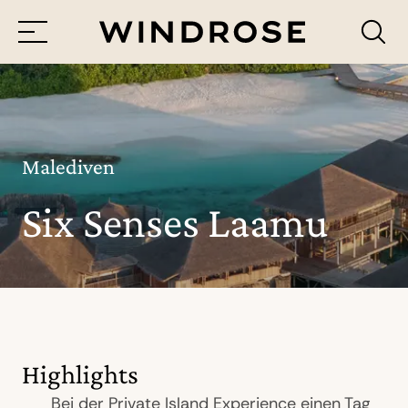
Menü
Reiseziele
Reisethemen
Malediven
Six Senses Laamu
Jetzt Anfrage senden
Highlights
Bei der Private Island Experience einen Tag