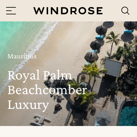
Menü
Reiseziele
Reisethemen
Mauritius
Royal Palm
Jetzt Anfrage senden
Beachcomber
Luxury