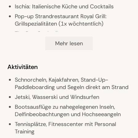
Besonderheiten: Hubschrauberlandeplatz,
Ischia: Italienische Küche und Cocktails
resorteigener Weinkeller
Pop-up Strandrestaurant Royal Grill:
Grillspezialitäten (1x wöchtentlich)
The Bar: Cocktails
The Wine Cellar: Weinkeller mit ca. 370
Mehr lesen
Weinen und Weintastings
Abendessen in allen Beachcomber Hotels
Aktivitäten
(reservierungspflichtig)
24h Zimmerservice
Schnorcheln, Kajakfahren, Stand-Up-
Paddleboarding und Segeln direkt am Strand
Jetski, Wasserski und Windsurfen
Wellness & Fitness
Bootsausflüge zu nahegelegenen Inseln,
Spa mit Wellness- und Beautyanwendungen
Delfinbeobachtungen und Hochseeangeln
Dampfbad, Plungepool, Indoor- und
Tennisplätze, Fitnesscenter mit Personal
Outdoorentspannungsbereiche
Training