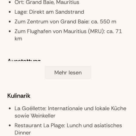
Ort: Grand Baie, Mauritius
Lage: Direkt am Sandstrand
Zum Zentrum von Grand Baie: ca. 550 m
Zum Flughafen von Mauritius (MRU): ca. 71
km
Ausstattung
Mehr lesen
Landeskategorie: 5 Sterne
Zimmer: 69 Suiten
Restaurants: 4
Kulinarik
Bars: 2
La Goéllette: Internationale und lokale Küche
Pools: 3 (im Winter beheizt)
sowie Weinkeller
Gästebetreuung: Concierge Service
Restaurant La Plage: Lunch und asiatisches
Parkmöglichkeiten: Parkplätze (inklusive)
Dinner