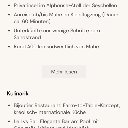
Privatinsel im Alphonse-Atoll der Seychellen
Anreise ab/bis Mahé im Kleinflugzeug (Dauer:
ca. 60 Minuten)
Unterkünfte nur wenige Schritte zum
Sandstrand
Rund 400 km südwestlich von Mahé
Ausstattung
Mehr lesen
Landeskategorie: 5 Sterne
Zimmer: 29 Beach Bungalows und Beach
Kulinarik
Villen
Pools: 1
Bijoutier Restaurant: Farm-to-Table-Konzept,
kreolisch-internationale Küche
Restaurants/Bars: 1 Restaurant, 3 Bars
Le Lys Bar: Elegante Bar am Pool mit
Exklusive Privatinsel mit direkter Strandlage,