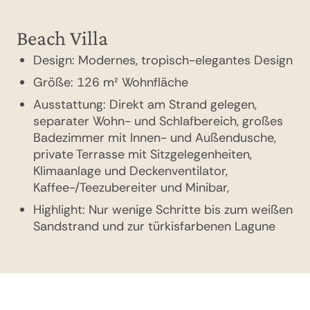
Beach Villa
Beach Bungalow
Design: Modernes, tropisch-elegantes Design
Design: Stilvoller, tropischer Inselstil
Größe: 126 m² Wohnfläche
Größe: 58 m² Wohnfläche
Ausstattung: Direkt am Strand gelegen,
Ausstattung: Direkt am Strand gelegen,
separater Wohn- und Schlafbereich, großes
offener Schlaf- und Wohnbereich,
Badezimmer mit Innen- und Außendusche,
Badezimmer mit Innen- und Außendusche,
private Terrasse mit Sitzgelegenheiten,
private Veranda mit Sitzmöglichkeiten,
Klimaanlage und Deckenventilator,
Klimaanlage und Deckenventilator,
Kaffee-/Teezubereiter und Minibar,
Kaffee-/Teezubereiter
Highlight: Nur wenige Schritte bis zum weißen
Highlight: Ruhige Lage inmitten tropischer
Sandstrand und zur türkisfarbenen Lagune
Vegetation mit direktem Zugang zum Strand
und Meer