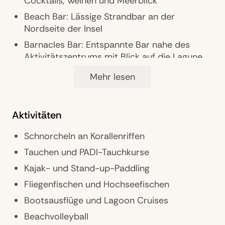
Cocktails, Weinen und Meerblick
außergewöhnlicher Unterwasserwelt und
erstklassigen Möglichkeiten zum Tauchen,
Beach Bar: Lässige Strandbar an der
Schnorcheln und Fliegenfischen.
Nordseite der Insel
Gästebetreuung: Concierge-Service,
Barnacles Bar: Entspannte Bar nahe des
persönliche Betreuung vor Ort
Aktivitätszentrums mit Blick auf die Lagune
Mehr lesen
Wellness & Fitness
Aktivitäten
Kleiner Spa-Bereich mit Massagen und
Anwendungen
Schnorcheln an Korallenriffen
Anwendungen mit natürlichen
Tauchen und PADI-Tauchkurse
Pflegeprodukten
Kajak- und Stand-up-Paddling
Yoga und Stretching in tropischer Umgebung
Fliegenfischen und Hochseefischen
Fitnessraum mit modernen Geräten
Bootsausflüge und Lagoon Cruises
Jogging- und Spaziermöglichkeiten am
Strand
Beachvolleyball