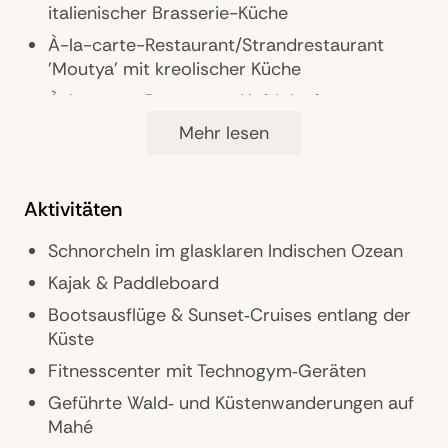
Parkmöglichkeiten: Parkplätze und Valet
italienischer Brasserie-Küche
Parking inklusive
À-la-carte-Restaurant/Strandrestaurant
'Moutya' mit kreolischer Küche
À-la-carte-Restaurant 'Azido' mit
japanischer Küche
Mehr lesen
Lounge 'Kokoye' mit indisch-kreolischen
Cocktails, Drinks, Spirituosen
Aktivitäten
Poolbar 'Soley' mit Cocktails, frischen
Kokosnüssen und Snacks
Schnorcheln im glasklaren Indischen Ozean
24h-In Villa Dining
Kajak & Paddleboard
Bootsausflüge & Sunset‑Cruises entlang der
Küste
Wellness & Fitness
Fitnesscenter mit Technogym‑Geräten
Anpe Spa mit individuellen Massagen,
Geführte Wald‑ und Küstenwanderungen auf
Gesichts‑ und Körperbehandlungen
Mahé
Behandlungs‑Suites mit Meerblick