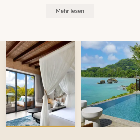
Kulinarische Workshops & Kochkurse (z. B.
Anwendungen inspiriert von lokalen Zutaten
Creole‑Currys, Pizza Making)
Mehr lesen
& traditionellen Techniken
Drei Pools: Hauptpool, Infinity Pool und
erhöhter Deck‑Pool