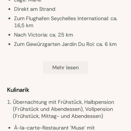
Direkt am Strand
Zum Flughafen Seychelles International: ca.
16,5 km
Nach Victoria: ca. 25 km
Zum Gewürzgarten Jardin Du Roi: ca. 6 km
Ausstattung
Mehr lesen
Landeskategorie: 5 Sterne
Zimmer: 41
Kulinarik
Gästebetreuung: Concierge
Übernachtung mit Frühstück, Halbpension
Restaurants: 3
(Frühstück und Abendessen), Vollpension
Bars: 2
(Frühstück, Mittag- und Abendessen)
Pools: 3, inkl. Infinity-Pool
À-la-carte-Restaurant 'Muse' mit