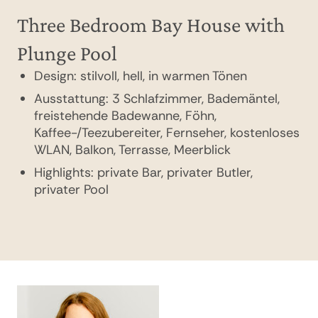
Three Bedroom Bay House with
One Bedroom Ocean House with
Plunge Pool
Pool
Design: stilvoll, hell, in warmen Tönen
Design: stilvoll, hell, in warmen Tönen
Ausstattung: 3 Schlafzimmer, Bademäntel,
Zimmergröße: ca. 130 m²
freistehende Badewanne, Föhn,
Ausstattung: 1 Schlafzimmer, Safe,
Kaffee-/Teezubereiter, Fernseher, kostenloses
Bademäntel, freistehende Badewanne, Föhn,
WLAN, Balkon, Terrasse, Meerblick
Kaffee-/Teezubereiter, 2 Fernseher,
Highlights: private Bar, privater Butler,
kostenloses WLAN, Terrasse mit Daybeds,
privater Pool
Meerblick
Highlights: private Bar, privater Butler,
privater Pool