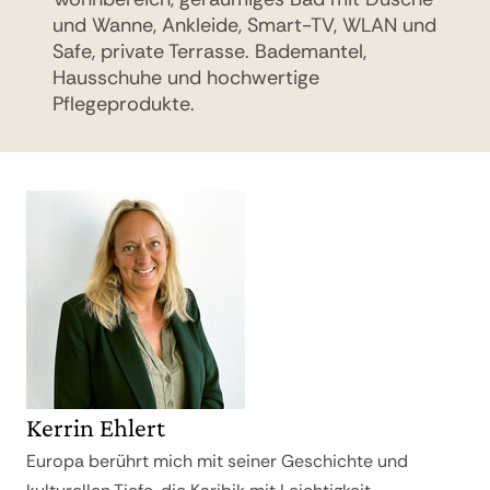
und Wanne, Ankleide, Smart-TV, WLAN und
sowie ein Wohnbereich mit Smart-TV und
Safe, private Terrasse. Bademantel,
kostenlosem WLAN. Ein besonderes Highlight
Hausschuhe und hochwertige
ist der private Jacuzzi auf der Terrasse.
Pflegeprodukte.
Kerrin Ehlert
Europa berührt mich mit seiner Geschichte und