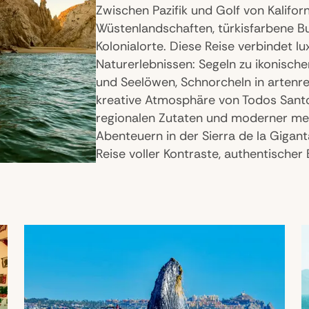
Zwischen Pazifik und Golf von Kalifo
Wüstenlandschaften, türkisfarbene B
Kolonialorte. Diese Reise verbindet l
Naturerlebnissen: Segeln zu ikonisc
und Seelöwen, Schnorcheln in artenr
kreative Atmosphäre von Todos Santos
regionalen Zutaten und moderner mex
Abenteuern in der Sierra de la Giga
Reise voller Kontraste, authentisch