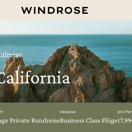
alreise
California
rt
inklusive
pro Per
age Private Rundreise
Business Class Flüge
17.9