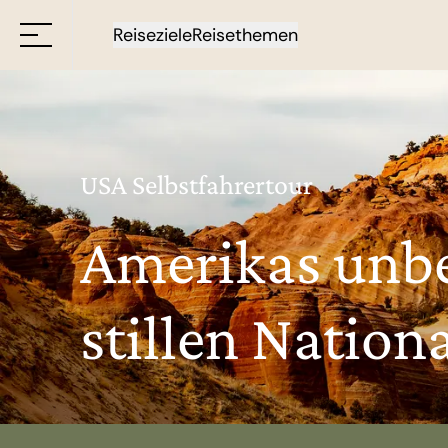
Reiseziele
Reisethemen
USA Selbstfahrertour
Amerikas unb
stillen Nation