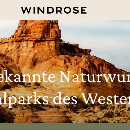
ekannte Naturwun
alparks des Weste