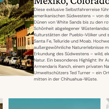
Mexiko, Colorad
Diese exklusive Selbstfahrerreise füh
amerikanischen Südwestens – von de
Dünen von White Sands bis zu den rot
Schönheit abgelegener Wüstenlandsc
Kulturstätten der Pueblo-Völker und 
Santa Fe, Telluride und Moab. Hochwe
außergewöhnliche Naturerlebnisse ma
Erkundung des Südwestens – wild, ele
Natur. Ein besonderes Highlight: Ihr A
Armendaris Ranch, einem privaten N
Umweltschützers Ted Turner – ein Ort 
mitten in der Chihuahua-Wüste.