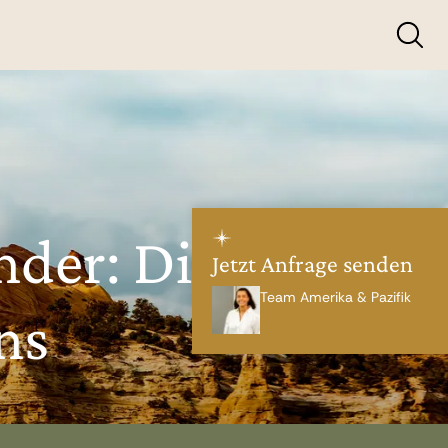
der: Die
Jetzt Anfrage senden
Team Amerika & Pazifik
ns