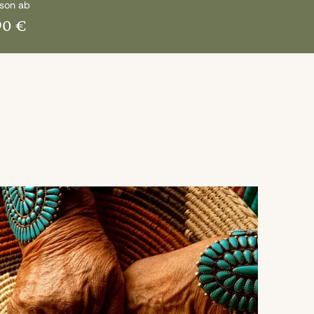
rson ab
90 €