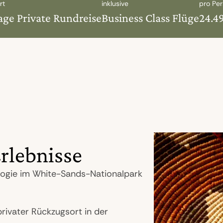
rt
inklusive
pro Pe
age Private Rundreise
Business Class Flüge
24.4
rlebnisse
logie im White-Sands-Nationalpark
rivater Rückzugsort in der