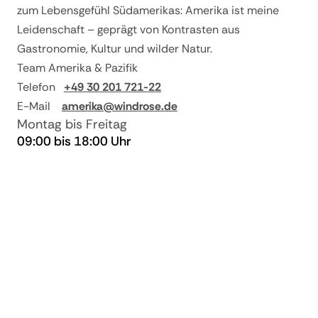
zum Lebensgefühl Südamerikas: Amerika ist meine
80% vom
ab 10 und bis 4
Leidenschaft – geprägt von Kontrasten aus
Reisepreis
Gastronomie, Kultur und wilder Natur.
ab 3 und bei
90% vom
Team Amerika & Pazifik
Nichtantritt
Reisepreis
Telefon
+49 30 201 721-22
E-Mail
amerika@windrose.de
Montag bis Freitag
09:00 bis 18:00 Uhr