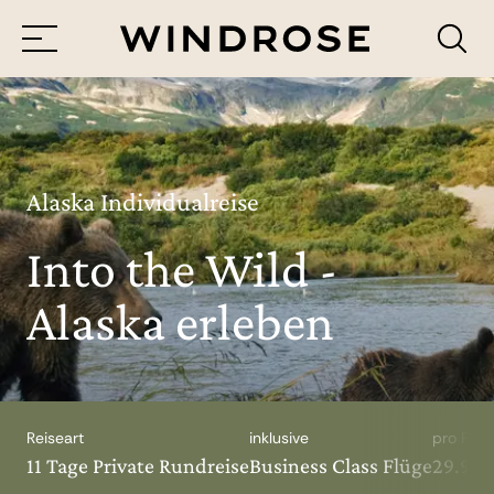
Menü
Reiseziele
Reisethemen
Alaska Individualreise
Into the Wild -
Jetzt Anfrage senden
Alaska erleben
Reiseart
inklusive
pro Pers
11 Tage Private Rundreise
Business Class Flüge
29.990