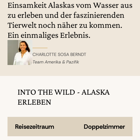
Einsamkeit Alaskas vom Wasser aus
Yogakurs, gefolgt von einer Wellness-
Sitzung in der hoteleigenen Sauna und
zu erleben und der faszinierenden
dem Whirlpool. (F/M/A)
Tierwelt noch näher zu kommen.
Ein einmaliges Erlebnis.
CHARLOTTE SOSA BERNDT
Team Amerika & Pazifik
INTO THE WILD - ALASKA
ERLEBEN
Reisezeitraum
Doppelzimmer