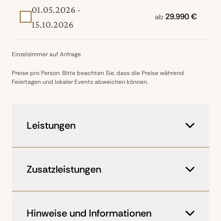
01.05.2026 -
29.990 €
ab
15.10.2026
Einzelzimmer auf Anfrage
Preise pro Person. Bitte beachten Sie, dass die Preise während
Feiertagen und lokaler Events abweichen können.
Leistungen
Langstreckenflüge in der Business
Class mit der Star Alliance
Zusatzleistungen
Inlandsflüge in der Economy Class
3 Übernachtungen im Alyeska Resort
Ihr Reisedesigner berät Sie jederzeit gern
zu exklusiven Zusatzleistungen und
6 Übernachtungen in Lodges
Hinweise und Informationen
maßgeschneiderten Programmpunkten.