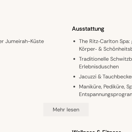
Ausstattung
der Jumeirah-Küste
The Ritz‑Carlton Spa:
Körper‑ & Schönheit
Traditionelle Schwit
Erlebnisduschen
Jacuzzi & Tauchbecke
Maniküre, Pediküre, S
Entspannungsprogr
24h Fitnesscenter mi
Mehr lesen
Stretching, Yoga