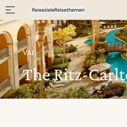
Reiseziele
Reisethemen
VAE
The Ritz-Carl