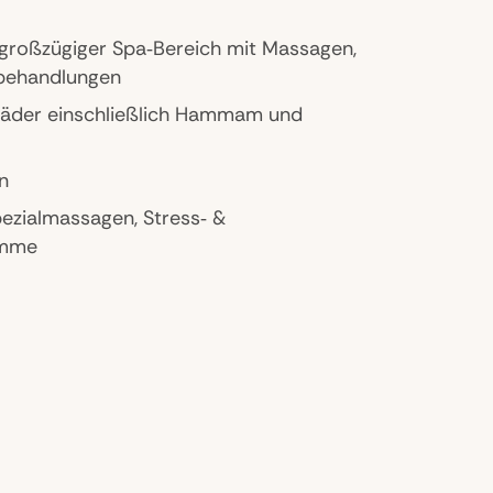
 großzügiger Spa‑Bereich mit Massagen,
sbehandlungen
zbäder einschließlich Hammam und
n
pezialmassagen, Stress‑ &
amme
t modernen Geräten und Kursangeboten, z.B.