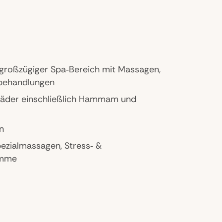
 großzügiger Spa‑Bereich mit Massagen,
sbehandlungen
zbäder einschließlich Hammam und
n
pezialmassagen, Stress‑ &
amme
t modernen Geräten und Kursangeboten, z.B.