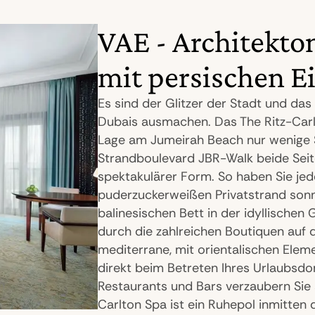
VAE - Architekto
mit persischen E
Es sind der Glitzer der Stadt und da
Dubais ausmachen. Das The Ritz-Carlt
Lage am Jumeirah Beach nur wenige 
Strandboulevard JBR-Walk beide Seit
spektakulärer Form. So haben Sie jede
puderzuckerweißen Privatstrand son
balinesischen Bett in der idyllischen
durch die zahlreichen Boutiquen auf
mediterrane, mit orientalischen Elemen
direkt beim Betreten Ihres Urlaubsdo
Restaurants und Bars verzaubern Sie 
Carlton Spa ist ein Ruhepol inmitten 