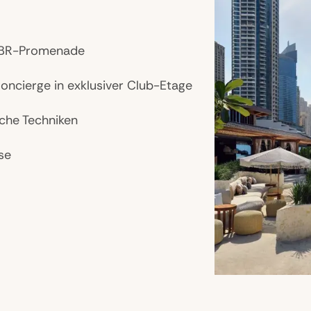
 JBR-Promenade
ncierge in exklusiver Club-Etage
sche Techniken
se