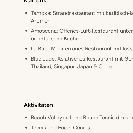
Kulinarik
Tamoka: Strandrestaurant mit karibisch‑l
Aromen
Amaseena: Offenes‑Luft‑Restaurant unter
orientalische Küche
La Baie: Mediterranes Restaurant mit lä
Blue Jade: Asiatisches Restaurant mit Ge
Thailand, Singapur, Japan & China
Splendido: Authentisch italienisches Resta
Caravan: Riesiges Frühstücksbuffet und 
Library Bar: Klassische Lounge‑Bar inspiri
Aktivitäten
Gentleman’s‑Club‑Atmosphäre
The Lobby Lounge: Elegant im Resort‑Hau
Beach Volleyball und Beach Tennis direkt
Nachmittagstee, Kaffee und Drinks
Tennis und Padel Courts
Gulf Pavillion: Entspannte Pool- und Gart