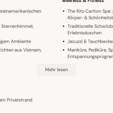
Wellness & Fitness
ateinamerikanischen
The Ritz‑Carlton Spa:
Körper‑ & Schönheit
 Sternenhimmel,
Traditionelle Schwit
Erlebnisduschen
ssigem Ambiente
Jacuzzi & Tauchbecke
richten aus Vietnam,
Maniküre, Pediküre, S
Entspannungsprogr
urant mit Piazza‑Stil
24h Fitnesscenter mi
Mehr lesen
Stretching und Yoga
Brunch‑Optionen
ert von
ptbereich mit
 am Privatstrand
enbar mit leichten