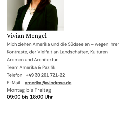
von Buckelwalen in die Gewässer von
Reisepreis
Tetiaroa. Reservieren Sie eine
unvergessliche Schnorcheltour, um diese
ab 30 und bei
90% vom
sanften Riesen zu beobachten.
Nichtantritt
Reisepreis
Wenn Sie zwischen Dezember und April
Vivian Mengel
reisen, können Sie in der Nähe Ihrer
Mich ziehen Amerika und die Südsee an – wegen ihrer
Strandvilla die Eiablage und die
Kontraste, der Vielfalt an Landschaften, Kulturen,
Schlüpfzeit der Grünen
Aromen und Architektur.
Meeresschildkröten, die jedes Jahr in
Team Amerika & Pazifik
ihre Heimat Tetiaroa zurückkehren, aus
nächster Nähe miterleben.
Telefon
+49 30 201 721-22
E-Mail
amerika@windrose.de
Montag bis Freitag
09:00 bis 18:00 Uhr