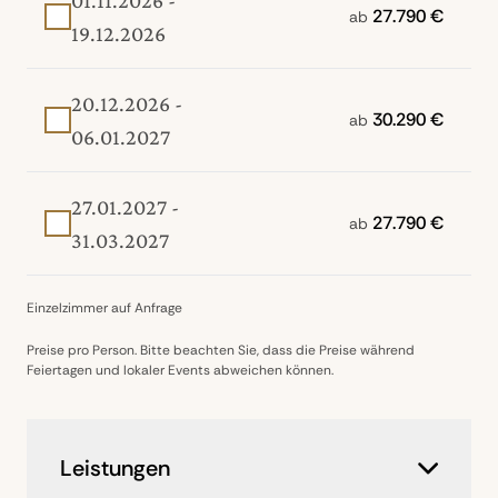
des Atolls zu entdecken und mehr über die
27.790 €
ab
spirituelle Bedeutung dieses besonderen
19.12.2026
Ortes zu erfahren.
20.12.2026 -
30.290 €
ab
06.01.2027
27.01.2027 -
27.790 €
ab
31.03.2027
Einzelzimmer auf Anfrage
Preise pro Person. Bitte beachten Sie, dass die Preise während
Feiertagen und lokaler Events abweichen können.
Leistungen