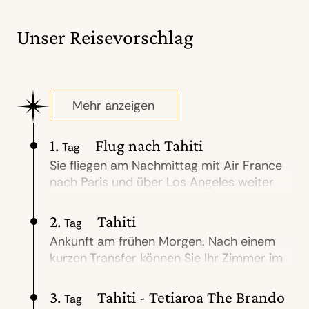
Unser Reisevorschlag
Mehr anzeigen
1.
Flug nach Tahiti
Tag
Sie fliegen am Nachmittag mit Air France
nach Paris und über Los Angeles weiter
nach Tahiti. (Flugdauer insg. ca. 27 Std.).
2.
Tahiti
Tag
Ankunft am frühen Morgen. Nach einem
kurzen Transfer können Sie Ihr Zimmer im
InterContinental Resort Tahiti beziehen.
Nach einer Erfrischungspause werden Sie
3.
Tahiti - Tetiaroa The Brando
Tag
am Nachmittag vom Hotel abgeholt: Ihr