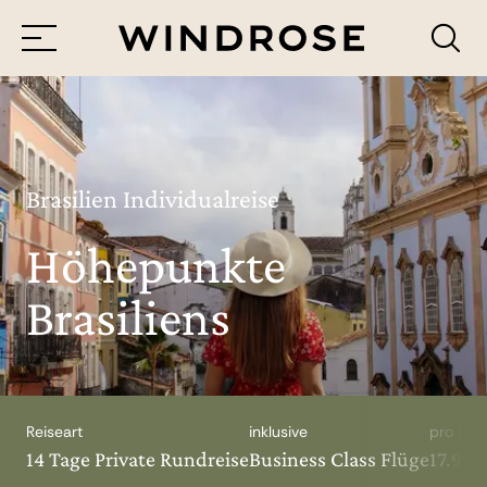
Menü
Reiseziele
Reisethemen
Brasilien Individualreise
Höhepunkte
Jetzt Anfrage senden
Brasiliens
Reiseart
inklusive
pro Per
14 Tage Private Rundreise
Business Class Flüge
17.990