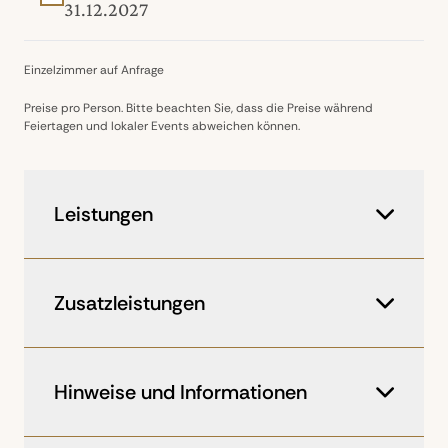
31.12.2027
Einzelzimmer auf Anfrage
Preise pro Person. Bitte beachten Sie, dass die Preise während
Feiertagen und lokaler Events abweichen können.
Leistungen
Langstreckenflüge in der Business
Class mit Lufthansa
Zusatzleistungen
Inlandsflüge in der Economy Class
Transfers, Ausflüge und Rundreise in
Ihr Reisedesigner berät Sie jederzeit gern
komfortablen Fahrzeugen
zu exklusiven Zusatzleistungen und
Hinweise und Informationen
maßgeschneiderten Programmpunkten.
11 Übernachtungen in Hotels
Early Check In am Ankunftstag
Klima und Reisezeit