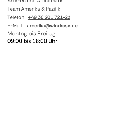
Aromen und Architektur.
Reisepreis
Team Amerika & Pazifik
ab 3 und bei
90% vom
Telefon
+49 30 201 721-22
Nichtantritt
Reisepreis
E-Mail
amerika@windrose.de
Montag bis Freitag
09:00 bis 18:00 Uhr