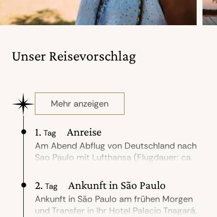
Unser Reisevorschlag
Mehr anzeigen
1.
Anreise
Tag
Am Abend Abflug von Deutschland nach
Sao Paulo mit Lufthansa (Flugdauer: ca.
12 Std.).
2.
Ankunft in São Paulo
Tag
Ankunft in São Paulo am frühen Morgen
und Transfer in Ihr Hotel Palacio Tnagará,