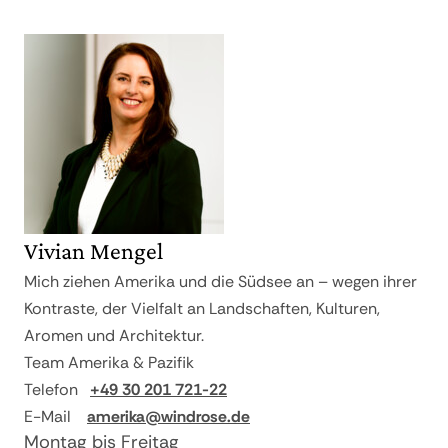
Reiseleitung auf den Ausflügen
Guanabara-Bucht und am Atlantischen
Ozean sorgt für ein tropisches Klima.
Abweichend von den angegebenen
Silvesterparty im Copacabana Palace
Durch die hohen Wassertemperaturen
Entschädigungssätzen sind die Kosten
Hotel
des Atlantischen Ozeans herrscht in Rio
für bereits in Auftrag gegebene Visa,
Informationsmaterial
de Janeiro ganzjährig eine hohe
Opern- und Konzertkarten,
Luftfeuchtigkeit von 75 bis 90 Prozent.
Eintrittskarten und Gorilla Permits nicht
Die Temperaturdifferenzen zwischen
erstattungsfähig.
Sommer und Winter sind hingegen
gering.
Vivian Mengel
Mich ziehen Amerika und die Südsee an – wegen ihrer
Kontraste, der Vielfalt an Landschaften, Kulturen,
Aromen und Architektur.
Team Amerika & Pazifik
Telefon
+49 30 201 721-22
E-Mail
amerika@windrose.de
Montag bis Freitag