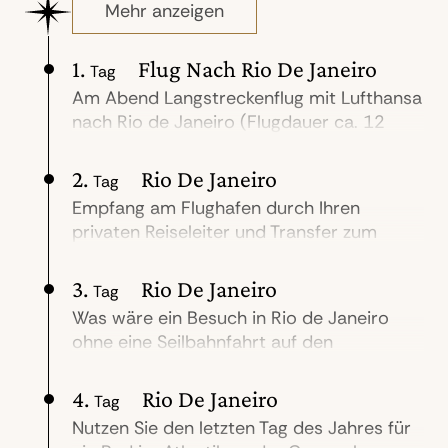
Mehr anzeigen
1.
Flug Nach Rio De Janeiro
Tag
Am Abend Langstreckenflug mit Lufthansa
nach Rio de Janeiro (Flugdauer ca. 12
Std.).
2.
Rio De Janeiro
Tag
Empfang am Flughafen durch Ihren
privaten Reiseleiter und Transfer zum
Hotel. Sie wohnen im Belmond
Copacabana Palace, dem Grand Hotel im
3.
Rio De Janeiro
Tag
Art Deco-Stil direkt am berühmtesten
Was wäre ein Besuch in Rio de Janeiro
Strand der Welt. Das Zimmer steht Ihnen
ohne eine Seilbahnfahrt auf den
zum sofortigen Bezug zur Verfügung.
Zuckerhut? Steil ragt er im Süden der
Der Vormittag steht zur freien Verfügung.
Meeresbucht Guanabara in den Himmel,
4.
Rio De Janeiro
Nehmen Sie ein erstes Bad im Meer – es
Tag
ein unverwechselbares Wahrzeichen! Zwei
liegt direkt vor Ihrem Hotel – und mischen
Nutzen Sie den letzten Tag des Jahres für
Gondelfahrten bringen Sie nach oben. Auf
Sie sich an der Copacabana unter die