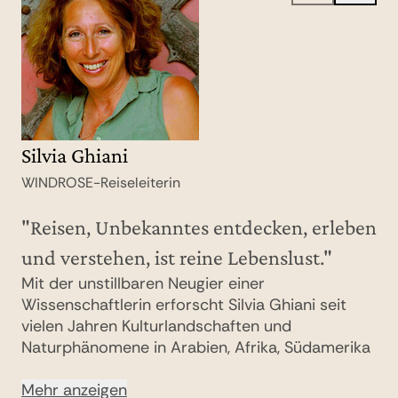
Silvia Ghiani
Melanie Gleich
WINDROSE-Reiseleiterin
Team Europa
"Reisen, Unbekanntes entdecken, erleben
Beratung anfragen
und verstehen, ist reine Lebenslust."
+49 30 201 721-44
Mit der unstillbaren Neugier einer
Wissenschaftlerin erforscht Silvia Ghiani seit
vielen Jahren Kulturlandschaften und
Naturphänomene in Arabien, Afrika, Südamerika
und den schönsten Ländern Europas. Reisen
bedeutet für sie grandiose Natur- und
Mehr anzeigen