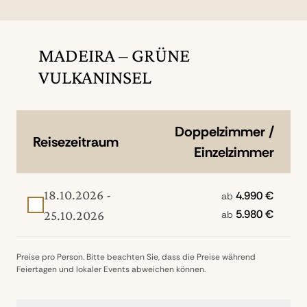
Porto Moniz – vulkanische Becken, die sich
der Natur das Nationalgetränk Madeiras,
mit kristallklarem Meerwasser füllen. Ein
Poncha. (F/M)
Ort, an dem sich die Urkräfte der Insel in
vollendeter Form zeigen. (F/M)
MADEIRA – GRÜNE
VULKANINSEL
Doppelzimmer /
Reisezeitraum
Einzelzimmer
18.10.2026 -
4.990 €
ab
5.980 €
25.10.2026
ab
Preise pro Person. Bitte beachten Sie, dass die Preise während
Feiertagen und lokaler Events abweichen können.