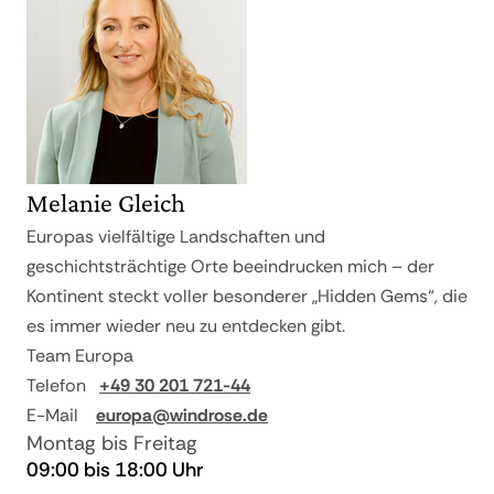
Reisepreis
geringen Niederschlag
Qualifizierte Deutsch sprechende
In Kooperation mit
WINDROSE-Reiseleitung
50% vom
ab 30 und bis 25
Reisepreis
Eintrittsgebühren
60% vom
ab 24 und bis 18
Reisepreis
Melanie Gleich
70% vom
ab 17 und bis 11
Reisepreis
Europas vielfältige Landschaften und
geschichtsträchtige Orte beeindrucken mich – der
80% vom
ab 10 und bis 4
Kontinent steckt voller besonderer „Hidden Gems“, die
Reisepreis
es immer wieder neu zu entdecken gibt.
ab 3 und bei
90% vom
Team Europa
Nichtantritt
Reisepreis
Telefon
+49 30 201 721-44
E-Mail
europa@windrose.de
Montag bis Freitag
09:00 bis 18:00 Uhr