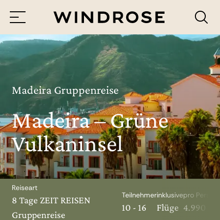
Menü
Reiseziele
Reisethemen
Madeira Gruppenreise
Madeira – Grüne
Jetzt Anfrage senden
Vulkaninsel
Reiseart
Teilnehmer
inklusive
pro Person
8 Tage ZEIT REISEN
10 - 16
Flüge
4.990 €
Gruppenreise