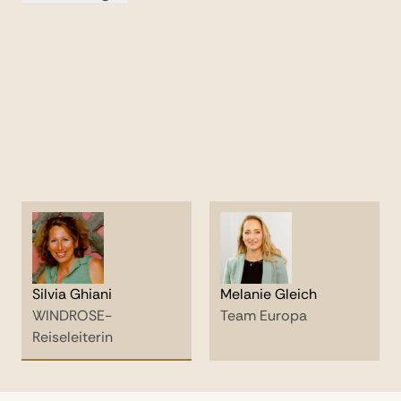
Landschaftserlebnisse bewusst wahrzunehmen,
aber auch andere Lebensweisen sowie ihr
geistiges und spezifisches Umfeld immer wieder
neu zu beleuchten und zu vermitteln – und dies
stets mit fundiertem Fachwissen, Humor und
italienischem Stil.
Mehr anzeigen
Silvia Ghiani
Melanie Gleich
WINDROSE-
Team Europa
Reiseleiterin