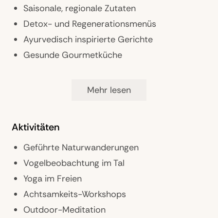
Landeskategorie: 5 Sterne
Saisonale, regionale Zutaten
Detox- und Regenerationsmenüs
Ayurvedisch inspirierte Gerichte
Gesunde Gourmetküche
Mehr lesen
Wellness & Fitness
Ganzheitliche Gesundheitsprogramme
Aktivitäten
Ayurveda- und Naturtherapien
Yoga und Meditation täglich
Geführte Naturwanderungen
Fitness- und Bewegungstraining
Vogelbeobachtung im Tal
Achtsamkeits- und Atemübungen
Yoga im Freien
Individuelle Detox-Kuren
Achtsamkeits-Workshops
Outdoor-Meditation