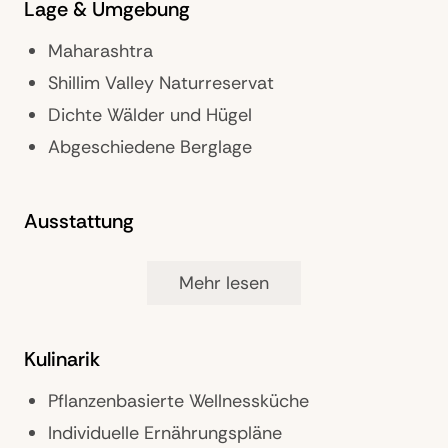
Lage & Umgebung
Maharashtra
Shillim Valley Naturreservat
Dichte Wälder und Hügel
Abgeschiedene Berglage
Ausstattung
Ganzheitliches Wellness-Retreat
Mehr lesen
Therapie- und Spa-Bereiche
Yoga- und Meditationsplattformen
Kulinarik
Fitness- und Bewegungsräume
Naturverbundene Architektur
Pflanzenbasierte Wellnessküche
Nachhaltiges Resort-Konzept
Individuelle Ernährungspläne