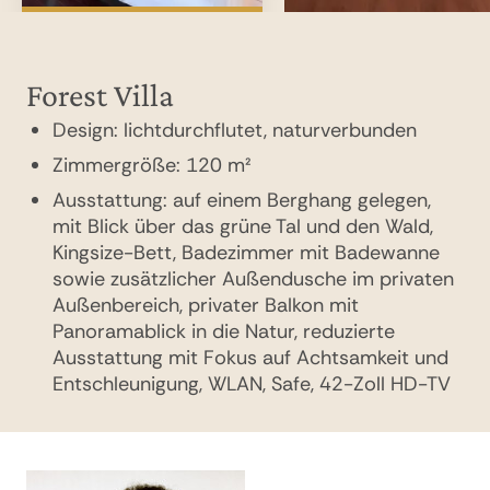
Forest Villa
Dharana Pool Villa
Design: lichtdurchflutet, naturverbunden
Design: lichtdurchflutet, naturverbunden
Zimmergröße: 120 m²
Zimmergröße: 205 m²
Ausstattung: auf einem Berghang gelegen,
Ausstattung: eingebettet in dichte
mit Blick über das grüne Tal und den Wald,
Waldlandschaft, ruhige Lage mit direktem
Kingsize-Bett, Badezimmer mit Badewanne
Blick ins Grüne, Kingsize-Bett sowie
sowie zusätzlicher Außendusche im privaten
separater Wohnbereich, privater Pool,
Außenbereich, privater Balkon mit
Badezimmer mit eingelassener Badewanne,
Panoramablick in die Natur, reduzierte
zusätzlicher Arbeitsbereich, WLAN, 42-Zoll
Ausstattung mit Fokus auf Achtsamkeit und
HD-TV, Safe, Fahrradverleih auf Anfrage
Entschleunigung, WLAN, Safe, 42-Zoll HD-TV