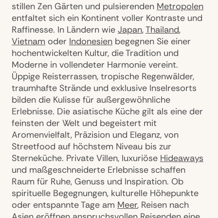
stillen Zen Gärten und pulsierenden
Metropolen
entfaltet sich ein Kontinent voller Kontraste und
Raffinesse. In Ländern wie
Japan
,
Thailand
,
Vietnam
oder
Indonesien
begegnen Sie einer
hochentwickelten Kultur, die Tradition und
Moderne in vollendeter Harmonie vereint.
Üppige Reisterrassen, tropische Regenwälder,
traumhafte Strände und exklusive Inselresorts
bilden die Kulisse für außergewöhnliche
Erlebnisse. Die asiatische Küche gilt als eine der
feinsten der Welt und begeistert mit
Aromenvielfalt, Präzision und Eleganz, von
Streetfood auf höchstem Niveau bis zur
Sterneküche. Private Villen, luxuriöse
Hideaways
und maßgeschneiderte Erlebnisse schaffen
Raum für Ruhe, Genuss und Inspiration. Ob
spirituelle Begegnungen, kulturelle Höhepunkte
oder entspannte Tage am
Meer
, Reisen nach
Asien eröffnen anspruchsvollen Reisenden eine