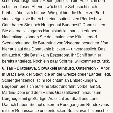
schon vorausgeritten? Heute geht es in die Puszta. In den
schier endlosen Ebenen wächst Ihre Sehnsucht nach
Freiheit über sich hinaus. Wie gut hier die Reiter zu Pferd
sind, zeigen sie Ihnen bei einer sattelfesten Pferdeshow.
Oder haben Sie noch Hunger auf Budapest? Dann sollten
Sie alternativ Ungarns Hauptstadt kulinarisch erleben.
Nachmittags können Sie das malerische Künstlerdorf
Szentendre und die Burgruine von Visegrád besuchen. Von
hier aus auf das Donauknie blicken — unvergesslich. Das
gilt auch für die Basilika in Esztergom. Ihr Schiff hat hier
bereits angelegt. Noch ein paar Schritte, willkommen zurück.
6. Tag - Bratislava, Slowakei/Hainburg, Österreich
- "Ahoj“
in Bratislava, der Stadt, die an der Grenze dreier Länder liegt.
Schier grenzenlos ist ihr Reichtum an Entdeckungen.
Begeben Sie sich auf eine Stadtrundfahrt, vorbei am St.
Martins-Dom und dem Palais Grassalkovich hinauf zum
Burghügel mit großartiger Aussicht auf Stadt und Land.
Danach haben Sie auf unserem Rundgang ein Rendezvous
mit der Renaissance und entdecken Bratislavas historische