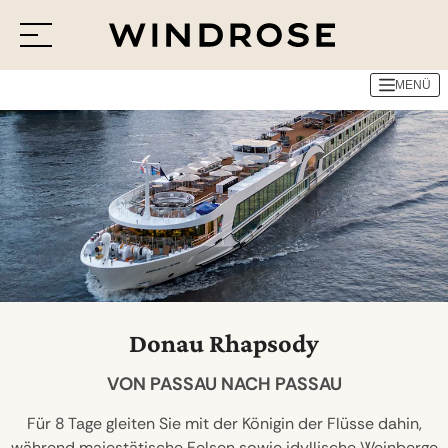
MENÜ
Menü
Reiseziele
Reisethemen
Jetzt Anfrage senden
Donau Rhapsody
VON PASSAU NACH PASSAU
Für 8 Tage gleiten Sie mit der Königin der Flüsse dahin,
während majestätische Felsen sowie idyllische Weinberge