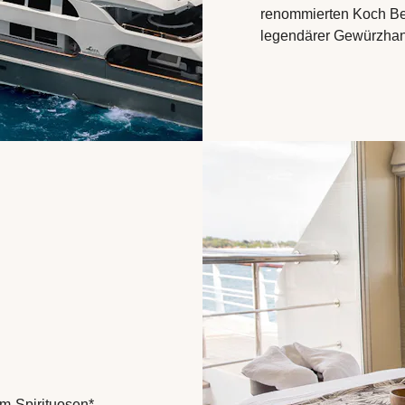
renommierten Koch Ben
legendärer Gewürzhande
m-Spirituosen*