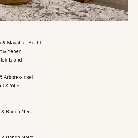
n & Mayalibit-Bucht
ht & Yeben
ofoh Island
& Arborek-Insel
l & Yillet
n & Banda Neira
n & Banda Neira