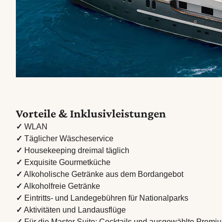
Vorteile & Inklusivleistungen
✓
WLAN
✓
Täglicher Wäscheservice
✓
Housekeeping dreimal täglich
✓
Exquisite Gourmetküche
✓
Alkoholische Getränke aus dem Bordangebot
✓
Alkoholfreie Getränke
✓
Eintritts- und Landegebühren für Nationalparks
✓
Aktivitäten und Landausflüge
✓
Für die Master Suite: Cocktails und ausgewählte Premiu