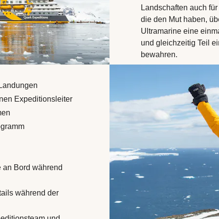
Landschaften auch für
die den Mut haben, übe
Ultramarine eine einma
und gleichzeitig Teil 
bewahren.
i-Landungen
en Expeditionsleiter
men
rogramm
te an Bord während
tails während der
peditionsteam und