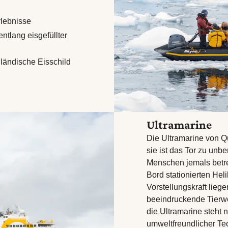
rlebnisse
ntlang eisgefüllter
ländische Eisschild
Ultramarine
Die Ultramarine von Qu
sie ist das Tor zu unb
Menschen jemals betre
Bord stationierten Heli
Vorstellungskraft lieg
beeindruckende Tierwelt
die Ultramarine steht 
umweltfreundlicher Tec