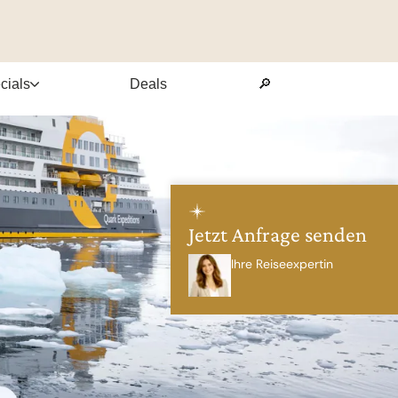
cials
Deals
🔎
Jetzt Anfrage senden
Ihre Reiseexpertin