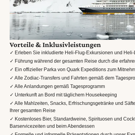
Vorteile & Inklusivleistungen
✓ Erleben Sie inkludierte Heli-Flug-Exkursionen und Hel
✓ Führung während der gesamten Reise durch die erfahren
✓ Ein offizieller Parka von Quark Expeditions zum Mitneh
✓ Alle Zodiac-Transfers und Fahrten gemäß dem Tagesp
✓ Alle Anlandungen gemäß Tagesprogramm
✓ Unterkunft an Bord mit täglichem Housekeeping
✓ Alle Mahlzeiten, Snacks, Erfrischungsgetränke und Säf
Ihrer gesamten Reise
✓ Kostenloses Bier, Standardweine, Spirituosen und Cock
Barservicezeiten und beim Abendessen
✓ Formelle und informelle Präsentationen durch unser Ex