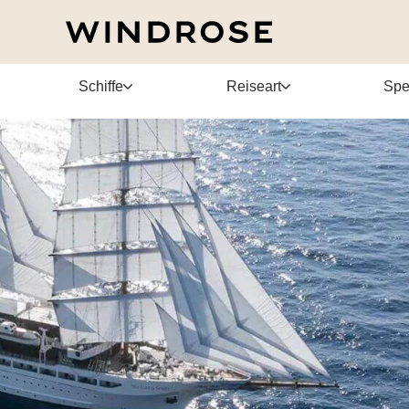
den auf See
Schiffe
Reiseart
Spe