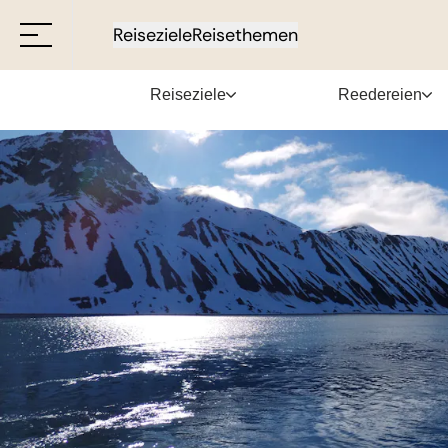
Reiseziele
Reisethemen
Reiseziele
Reedereien