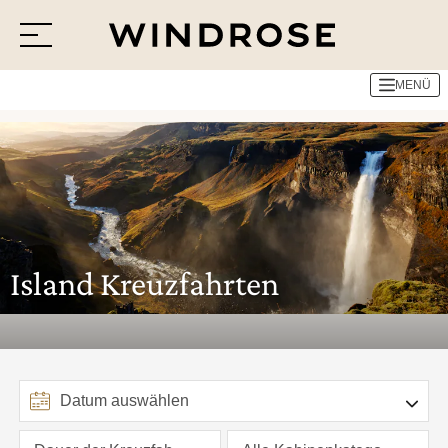
Alle Reiseziele
Island Kreuzfahrten
MENÜ
Menü
Reiseziele
Reisethemen
Jetzt Anfrage senden
Island Kreuzfahrten