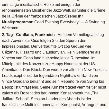
einmalige musikalische Reise mit einigen der
renommiertesten Musiker der Jazz-Welt, darunter die Crème
de la Crème der französischen Jazz-Szene!
Ihr
Musikprogramm:
Good Evening Everybody! — A Swinging
Welcome
2. Tag - Conflans, Frankreich
- Auf dem Vormittagsausflug
nach Auvers-sur-Oise folgen Sie den Spuren der
Impressionisten. Der verträumte Ort zog Größen wie
Cézanne, Pissarro und Daubigny an. Kein Geringerer als
Vincent van Gogh fand hier seine letzte Ruhestätte. Im
Mittelpunkt des Konzerts zur Happy Hour steht der US-
Amerikaner Dan Block. Dan wurde vor allem in New York als
Leadsaxophonist der legendären Nighthawks-Band von
Vince Giordano bekannt und sein Repertoire von Swing bis
Bebop ist umfassend. Seine Kunstfertigkeit vermittelt er nicht
zuletzt als Dozent des berühmten Konservatoriums „The
Juillard School“. Session-Leader des Abends ist der
französische Multi-Instrumentalist, Komponist, Arrangeur und