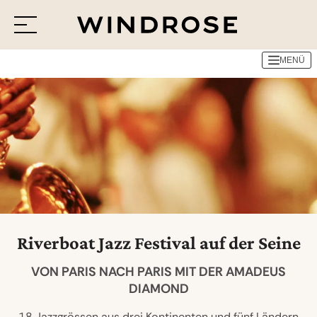
MENÜ
Menü
Reiseziele
Reisethemen
Jetzt Anfrage senden
Riverboat Jazz Festival auf der Seine
VON PARIS NACH PARIS MIT DER AMADEUS
DIAMOND
18 Jazzgrössen aus drei Kontinenten und fünf Ländern