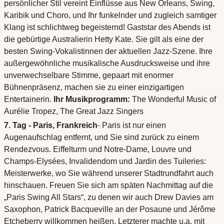
persönlicher Stil vereint Einflüsse aus New Orleans, Swing,
Karibik und Choro, und Ihr funkelnder und zugleich samtiger
Klang ist schlichtweg begeisternd! Gaststar des Abends ist
die gebürtige Australierin Hetty Kate. Sie gilt als eine der
besten Swing-Vokalistinnen der aktuellen Jazz-Szene. Ihre
außergewöhnliche musikalische Ausdrucksweise und ihre
unverwechselbare Stimme, gepaart mit enormer
Bühnenpräsenz, machen sie zu einer einzigartigen
Entertainerin.
Ihr Musikprogramm:
The Wonderful Music of
Aurélie Tropez, The Great Jazz Singers
7. Tag - Paris, Frankreich
- Paris ist nur einen
Augenaufschlag entfernt, und Sie sind zurück zu einem
Rendezvous. Eiffelturm und Notre-Dame, Louvre und
Champs-Elysées, Invalidendom und Jardin des Tuileries:
Meisterwerke, wo Sie während unserer Stadtrundfahrt auch
hinschauen. Freuen Sie sich am späten Nachmittag auf die
„Paris Swing All Stars“, zu denen wir auch Drew Davies am
Saxophon, Patrick Bacqueville an der Posaune und Jérôme
Etcheberry willkommen heißen. Letzterer machte u.a. mit