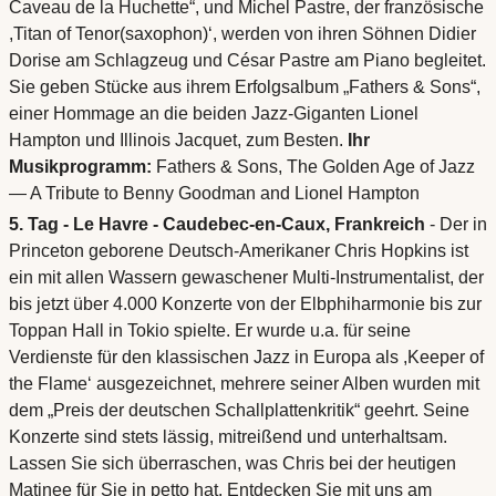
Caveau de la Huchette“, und Michel Pastre, der französische
,Titan of Tenor(saxophon)‘, werden von ihren Söhnen Didier
Dorise am Schlagzeug und César Pastre am Piano begleitet.
Sie geben Stücke aus ihrem Erfolgsalbum „Fathers & Sons“,
einer Hommage an die beiden Jazz-Giganten Lionel
Hampton und Illinois Jacquet, zum Besten.
Ihr
Musikprogramm:
Fathers & Sons, The Golden Age of Jazz
— A Tribute to Benny Goodman and Lionel Hampton
5. Tag - Le Havre - Caudebec-en-Caux, Frankreich
- Der in
Princeton geborene Deutsch-Amerikaner Chris Hopkins ist
ein mit allen Wassern gewaschener Multi-Instrumentalist, der
bis jetzt über 4.000 Konzerte von der Elbphiharmonie bis zur
Toppan Hall in Tokio spielte. Er wurde u.a. für seine
Verdienste für den klassischen Jazz in Europa als ,Keeper of
the Flame‘ ausgezeichnet, mehrere seiner Alben wurden mit
dem „Preis der deutschen Schallplattenkritik“ geehrt. Seine
Konzerte sind stets lässig, mitreißend und unterhaltsam.
Lassen Sie sich überraschen, was Chris bei der heutigen
Matinee für Sie in petto hat. Entdecken Sie mit uns am