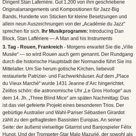
Dirigent Stan Laferrière. Gut 1.200 von ihm geschriebene
Originalarrangements und Kompositionen für Jazz-Big
Bands, Hunderte von Stücken für kleine Besetzungen und
allein neun Auszeichnungen von der „Académie du Jazz“
sprechen für sich.
Ihr Musikprogramm:
Introducing Dan
Block, Stan Laffériere — A Man and his Instruments
3. Tag - Rouen, Frankreich
- Morgens erwartet Sie die „Ville
Musée“ — so wird Rouen auch gern genannt. Der Rundgang
durch die historische Hauptstadt der Normandie führt Sie ins
Mittelalter. Um Sie herum gotische Kirchen, liebevoll
restaurierte Patrizier- und Fachwerkhäuser. Auf dem „Place
du Vieux Marché“ wurde 1431 Jeanne d’Arc hingerichtet.
Zeitlos schön: die astronomische Uhr „Le Gros Horloge“ aus
dem 14. Jh. „Three Blind Mice“ am späten Nachmittag: Das
ist das viel gefeierte Projekt eines besonderen Trios. Der
gebürtige Australier und Wahl-Pariser Sébastien Girardot
zählt zu den gefragtesten Bassisten Europas. An seiner
Seite: der äußerst vielseitige Gitarrist und Banjospieler Félix
Hunot. Und der Trompeter-Star Malo Mazurié, der sowohl als