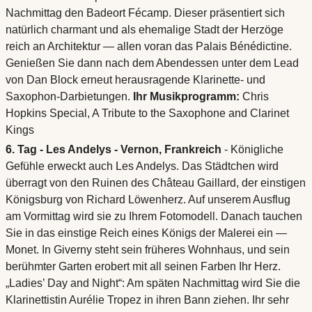
Nachmittag den Badeort Fécamp. Dieser präsentiert sich
natürlich charmant und als ehemalige Stadt der Herzöge
reich an Architektur — allen voran das Palais Bénédictine.
Genießen Sie dann nach dem Abendessen unter dem Lead
von Dan Block erneut herausragende Klarinette- und
Saxophon-Darbietungen.
Ihr Musikprogramm:
Chris
Hopkins Special, A Tribute to the Saxophone and Clarinet
Kings
6. Tag - Les Andelys - Vernon, Frankreich
- Königliche
Gefühle erweckt auch Les Andelys. Das Städtchen wird
überragt von den Ruinen des Château Gaillard, der einstigen
Königsburg von Richard Löwenherz. Auf unserem Ausflug
am Vormittag wird sie zu Ihrem Fotomodell. Danach tauchen
Sie in das einstige Reich eines Königs der Malerei ein —
Monet. In Giverny steht sein früheres Wohnhaus, und sein
berühmter Garten erobert mit all seinen Farben Ihr Herz.
„Ladies’ Day and Night“: Am späten Nachmittag wird Sie die
Klarinettistin Aurélie Tropez in ihren Bann ziehen. Ihr sehr