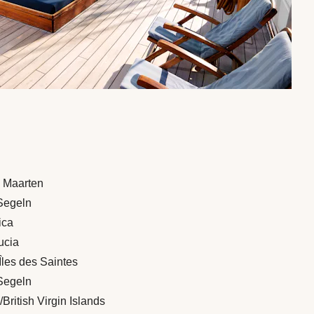
. Maarten
 Segeln
ica
Lucia
Îles des Saintes
 Segeln
British Virgin Islands