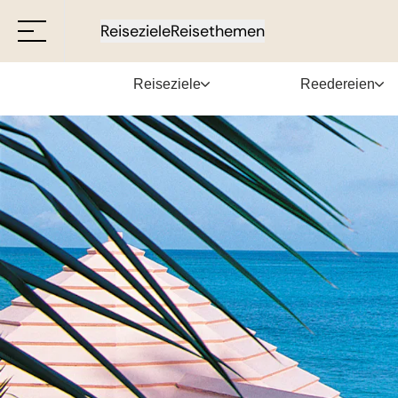
Reiseziele
Reisethemen
Reiseziele
Reedereien