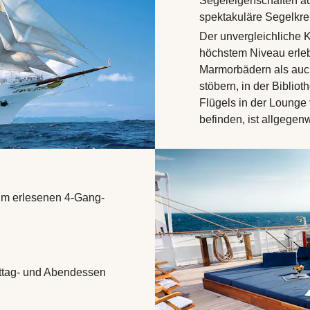
Segeleigenschaften au
spektakuläre Segelkre
Der unvergleichliche K
höchstem Niveau erle
Marmorbädern als auch
stöbern, in der Bibli
Flügels in der Lounge 
befinden, ist allgegenw
um erlesenen 4-Gang-
ttag- und Abendessen