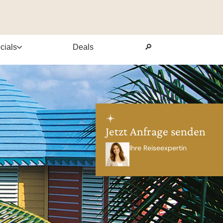
cials
Deals
🔎
Jetzt Anfrage senden
Ihre Reiseexpertin