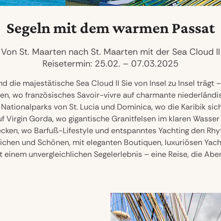
Segeln mit dem warmen Passat
Von St. Maarten nach St. Maarten mit der Sea Cloud II
Reisetermin: 25.02. – 07.03.2025
ie majestätische Sea Cloud II Sie von Insel zu Insel trägt 
en, wo französisches Savoir-vivre auf charmante niederländisc
Nationalparks von St. Lucia und Dominica, wo die Karibik sich 
f Virgin Gorda, wo gigantische Granitfelsen im klaren Wasser
tecken, wo Barfuß-Lifestyle und entspanntes Yachting den Rh
 Reichen und Schönen, mit eleganten Boutiquen, luxuriösen Ya
t einem unvergleichlichen Segelerlebnis – eine Reise, die A