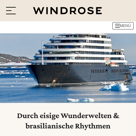
WINDROSE - Finest Selection
Durch eisige Wunderwelten & bras
MENÜ
Menü
Reiseziele
Reisethemen
Jetzt Anfrage senden
Durch eisige Wunderwelten &
brasilianische Rhythmen