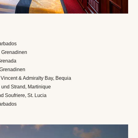
Barbados
t, Grenadinen
 Grenada
 Grenadinen
. Vincent & Admiralty Bay, Bequia
e und Strand, Martinique
d Soufriere, St. Lucia
Barbados