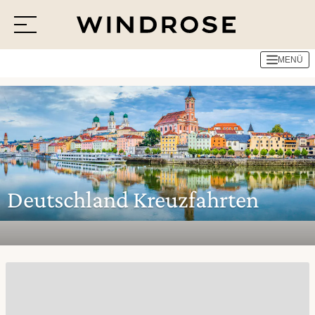
Alle Reiseziele
Deutschland Kreuzfahrten
MENÜ
Menü
Reiseziele
Reisethemen
Jetzt Anfrage senden
Deutschland Kreuzfahrten