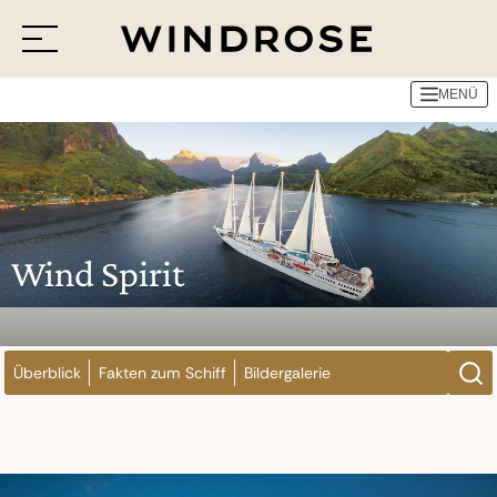
MENÜ
Menü
Reiseziele
Reisethemen
Jetzt Anfrage senden
Wind Spirit
Überblick
Fakten zum Schiff
Bildergalerie